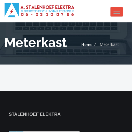
Toggle
navigat
Meterkast
Meterkast
Home
STALENHOEF ELEKTRA