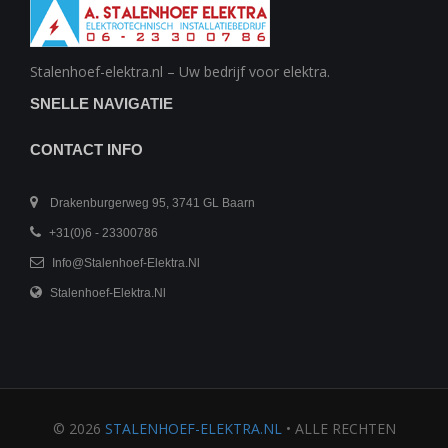
Stalenhoef-elektra.nl – Uw bedrijf voor elektra.
SNELLE NAVIGATIE
CONTACT INFO
Drakenburgerweg 95, 3741 GL Baarn
+31(0)6 - 23300786
Info@stalenhoef-Elektra.nl
Stalenhoef-Elektra.nl
©
2026
STALENHOEF-ELEKTRA.NL
• ALLE RECHTEN