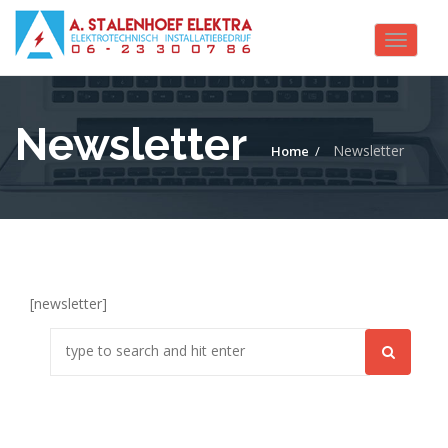
Toggle
navigat
Newsletter
Newsletter
Home
[newsletter]